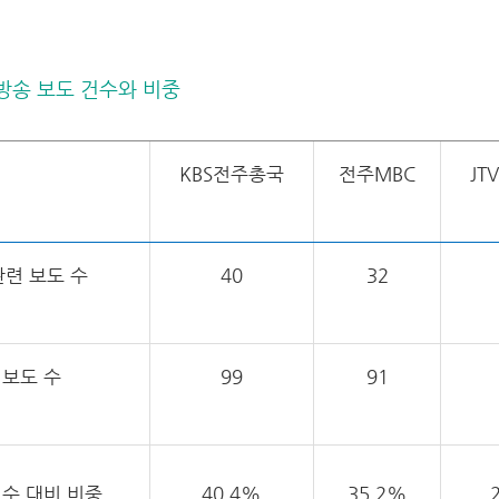
북 방송 보도 건수와 비중
KBS전주총국
전주MBC
JT
련 보도 수
40
32
 보도 수
99
91
 수 대비 비중
40.4%
35.2%