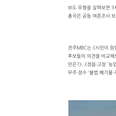
보도 유형을 살펴보면 3사
총국은 공동 여론조사 보
전주MBC는 <시민이 원
후보들의 의견을 비교해보는
안은?>, <정읍·고창 '농
무주·장수 '불법 폐기물·