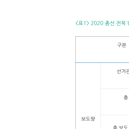
<표1> 2020 총선 전
구분
선거관
총
보도량
총 보도