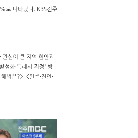
6%로 나타났다. KBS전주
 관심이 큰 지역 현안과
활성화·특례시 지정' 방
 해법은?>, <완주·진안·