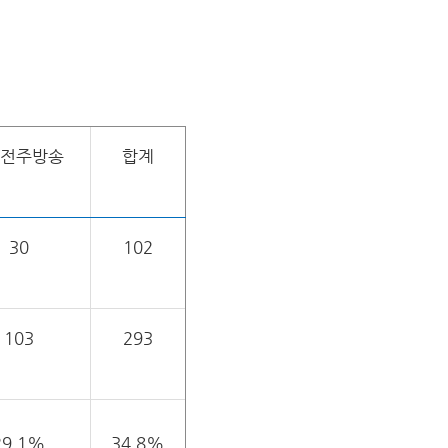
V전주방송
합계
30
102
103
293
29.1%
34.8%