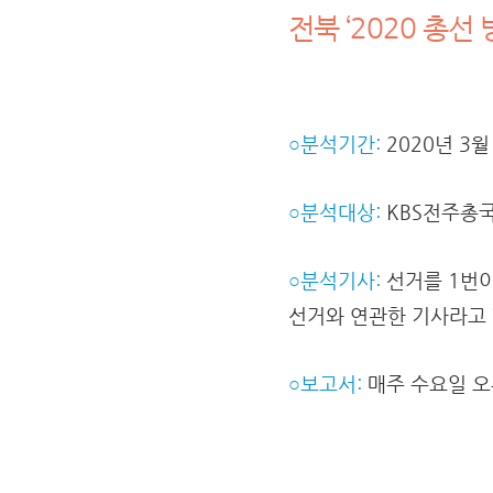
전북 ‘2020 총선
○분석기간:
2020년 3월 
○분석대상:
KBS전주총국 
○분석기사:
선거를 1번이
선거와 연관한 기사라고 
○보고서:
매주 수요일 오후