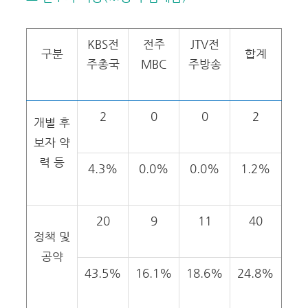
KBS전
전주
JTV전
구분
합계
주총국
MBC
주방송
2
0
0
2
개별 후
보자 약
력 등
4.3%
0.0%
0.0%
1.2%
20
9
11
40
정책 및
공약
43.5%
16.1%
18.6%
24.8%