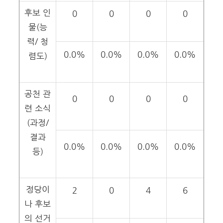
후보 인
0
0
0
0
물(능
력/ 청
0.0%
0.0%
0.0%
0.0%
렴도)
공천 관
0
0
0
0
련 소식
(과정/
결과
0.0%
0.0%
0.0%
0.0%
등)
정당이
2
0
4
6
나 후보
의 선거