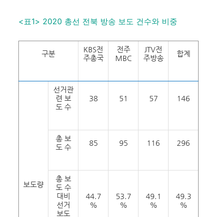
<표1> 2020 총선 전북 방송 보도 건수와 비중
KBS전
전주
JTV전
구분
합계
주총국
MBC
주방송
선거관
련 보
38
51
57
146
도 수
총 보
85
95
116
296
도 수
총 보
보도량
도 수
대비
44.7
53.7
49.1
49.3
선거
%
%
%
%
보도