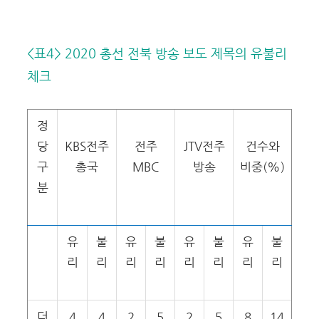
<표4> 2020 총선 전북 방송 보도 제목의 유불리
체크
정
당
KBS전주
전주
JTV전주
건수와
구
총국
MBC
방송
비중(%)
분
유
불
유
불
유
불
유
불
리
리
리
리
리
리
리
리
더
4
4
2
5
2
5
8
14