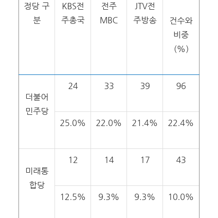
정당 구
KBS전
전주
JTV전
분
주총국
MBC
주방송
건수와
비중
(%)
24
33
39
96
더불어
민주당
25.0%
22.0%
21.4%
22.4%
12
14
17
43
미래통
합당
12.5%
9.3%
9.3%
10.0%