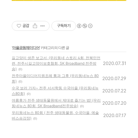
공감
구독하기
'
마을공동체미디어
' 카테고리의 다른 글
길고양이 생존 보고서, (우리동네 스토리 4회, 전북민언
2020.07.31
련, 전주시길고양이보호협회, SK Broadband 전주방
송)
(0)
전주마을미디어지원조례 통과 그후 (우리동네뉴스 80
2020.07.29
회)
(0)
수국 보러 가자~ 전주 서서학동 수국마을 (우리동네뉴
2020.07.22
스80회)
(0)
여름휴가 전주 생태동물원에서 제대로 즐기는 법! (우리
2020.07.20
동네뉴스 80회, SK Broadband전주방송)
(0)
우리동네뉴스 80회 ( 전주 생태동물원, 수국마을, 예술
2020.07.17
버스승강장)
(0)