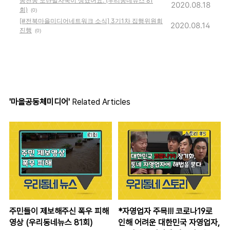
송천동 노란발자국이 생겼어요. (우리동네뉴스 81
2020.08.18
회)
(0)
[#전북마을미디어네트워크 소식] 3기1차 집행위원회
2020.08.14
진행
(0)
'마을공동체미디어'
Related Articles
주민들이 제보해주신 폭우 피해
*자영업자 주목!!! 코로나19로
영상 (우리동네뉴스 81회)
인해 어려운 대한민국 자영업자,