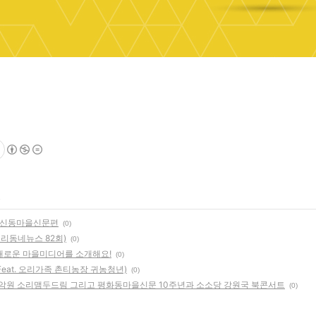
 서신동마을신문편
(0)
우리동네뉴스 82회)
(0)
 새로운 마을미디어를 소개해요!
(0)
Feat. 오리가족 촌티농장 귀농청년)
(0)
국악원 소리맴두드림 그리고 평화동마을신문 10주년과 소소당 강원국 북콘서트
(0)