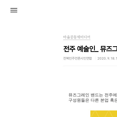
본문 바로가기
마을공동체미디어
전주 예술인_ 뮤즈그
전북민주언론시민연합
2020. 9. 18. 
뮤즈그레인 밴드는 전주에서
구성원들은 다른 본업 혹