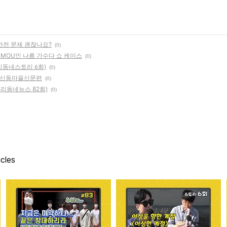
안전 문제 괜찮나요?
(0)
MOU인 나름 가수다 쇼 케이스
(0)
(우리동네스토리 6회)
(0)
 서신동마을신문편
(0)
우리동네뉴스 82회)
(0)
icles