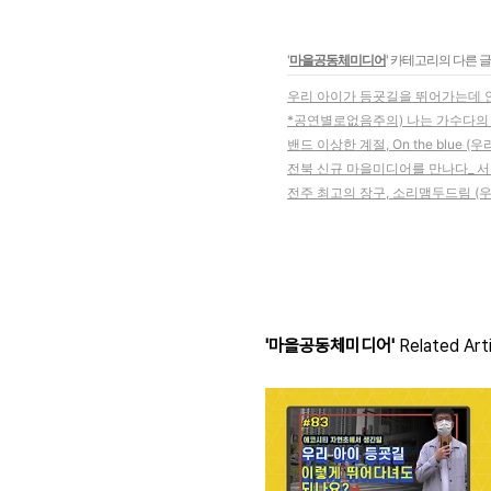
'
마을공동체미디어
' 카테고리의 다른 글
우리 아이가 등굣길을 뛰어가는데 
*공연별로없음주의) 나는 가수다의 
밴드 이상한 계절, On the blue 
전북 신규 마을미디어를 만나다_
전주 최고의 장구, 소리맴두드림 (
'마을공동체미디어'
Related Art