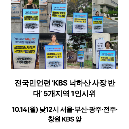
전국민언련
‘KBS
낙하산 사장 반
대
’ 5
개지역
1
인시위
10.14(
월
)
낮
12
시 서울
·
부산
·
광주
·
전주
·
창원
KBS
앞