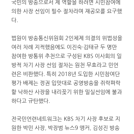
국민의 방송으로서 제 역할을 하려면 시민참여에
의한 사장 선임이 필수 절차라며 재공모를 요구했
다.
법원이 방송통신위원회 2인체제 의결의 위법성을
여러 차례 지적했음에도 이진숙·김태규 두 명만
참여한 방통위 추천으로 구성된 KBS 이사회의 일
방적 차기 사장 선임 절차는 원천 무효라고 민언
련은 비판했다. 특히 2018년 도입한 시민참여단
평가 배제는 정권 입맛대로 공영방송을 쥐락펴락
할 낙하산 사장을 내리꽂기 위한 밀실선임에 불과
하다고 규탄했다.
전국민언련네트워크는 KBS 차기 사장 후보로 지
원한 박민 사장, 박장범 뉴스9 앵커, 김성진 방송