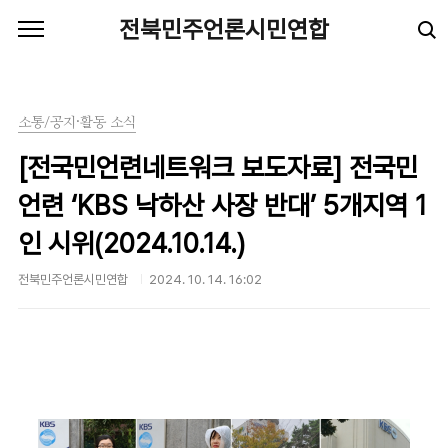
본문 바로가기
전북민주언론시민연합
소통/공지·활동 소식
[전국민언련네트워크 보도자료] 전국민
언련 ‘KBS 낙하산 사장 반대’ 5개지역 1
인 시위(2024.10.14.)
전북민주언론시민연합
2024. 10. 14. 16:02