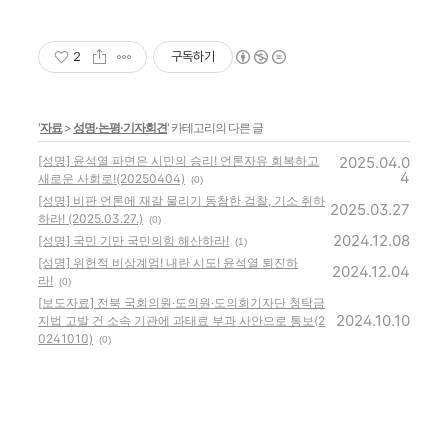
2
구독하기
'
자료
>
성명·논평·기자회견
' 카테고리의 다른 글
[성명] 윤석열 파면은 시민의 승리! 언론자유 회복하고
2025.04.0
4
새로운 사회로!(20250404)
(0)
[성명] 비판 언론에 재갈 물리기 동참한 검찰, 기소 취하
2025.03.27
하라! (2025.03.27.)
(0)
2024.12.08
[성명] 국민 기만 국민의힘 해산하라!
(1)
[성명] 위헌적 비상계엄! 내란 시도! 윤석열 퇴진하
2024.12.04
라!
(0)
[보도자료] 전북 국회의원‧도의원‧도의회기자단 청탁금
2024.10.10
지법 고발 건 소속 기관에 과태료 부과 사안으로 통보(2
0241010)
(0)