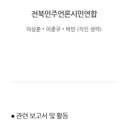
전북민주언론시민연합
이상훈‧이종규‧박민
(
직인 생략
)
● 관련 보고서 및 활동