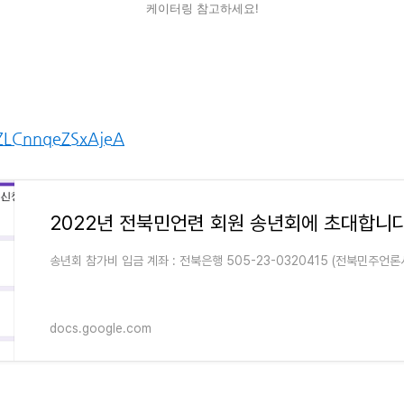
케이터링 참고하세요!
FZLCnnqeZSxAjeA
2022년 전북민언련 회원 송년회에 초대합니다
송년회 참가비 입금 계좌 : 전북은행 505-23-0320415 (전북민주언
docs.google.com