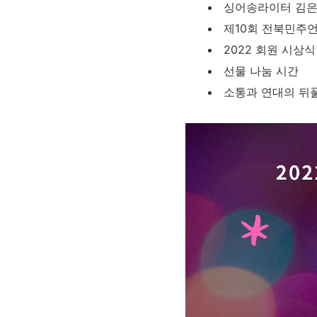
싱어송라이터 김은
제10회 전북민주
2022 회원 시상식
선물 나눔 시간
소통과 연대의 뒤