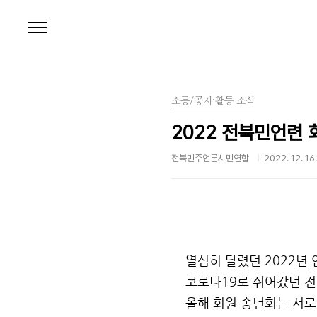
본문 바로가기
소통/공지·활동 소식
2022 전북민언련 
전북민주언론시민연합
2022. 12. 16
열심히 달렸던 2022년 
코로나19로 쉬어갔던 전
올해 회원 송년회는 서로