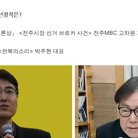
선정작은?
언론상』
<전주시장 선거 브로커 사건> 전주MBC 고차원
<전북의소리> 박주현 대표