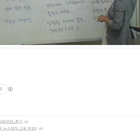
기
강래프팅_후기
(0)
트폰 뉴스제작 교육 현장:)
(0)