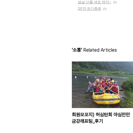
설날 선물 세트 제안~
(0)
2015 정기총회
(0)
'소통'
Related Articles
회원모꼬지) 허심탄회 야심만만
금강래프팅_후기