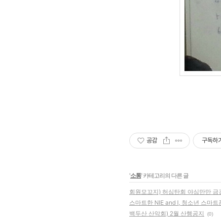
공감
구독하
'
소통
' 카테고리의 다른 글
회원모꼬지) 허심탄회 야심만만 금
스마트한 NIE and I, 청소년 스마
백두산 산악회) 2월 산행공지
(0)