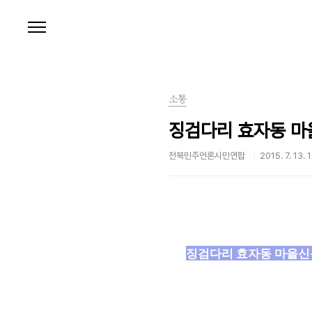
본문 바로가기
소통
징검다리 효자동 마
전북민주언론시민연합
2015. 7. 13. 
징검다리 효자동 마을신