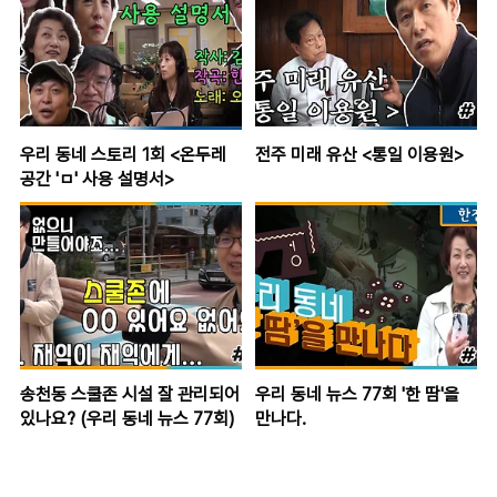
우리 동네 스토리 1회 <온두레
전주 미래 유산 <통일 이용원>
공간 'ㅁ' 사용 설명서>
송천동 스쿨존 시설 잘 관리되어
우리 동네 뉴스 77회 '한 땀'을
있나요? (우리 동네 뉴스 77회)
만나다.