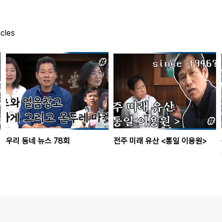
icles
우리 동네 뉴스 78회
전주 미래 유산 <통일 이용원>