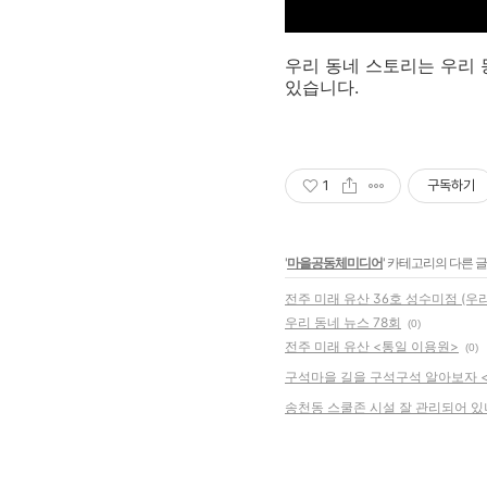
우리 동네 스토리는 우리 
있습니다.
1
구독하기
'
마을공동체미디어
' 카테고리의 다른 글
전주 미래 유산 36호 성수미점 (우리
우리 동네 뉴스 78회
(0)
전주 미래 유산 <통일 이용원>
(0)
구석마을 길을 구석구석 알아보자 
송천동 스쿨존 시설 잘 관리되어 있나