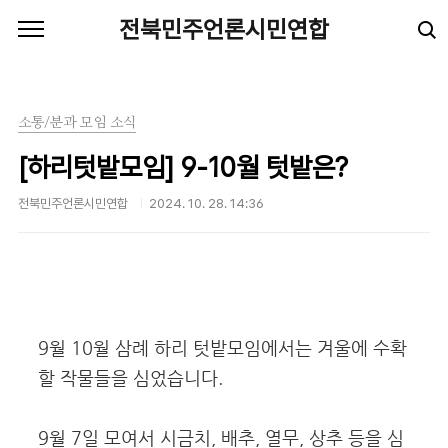
본문 바로가기
전북민주언론시민연합
소통/분과 모임 소식
[하리텃밭모임] 9-10월 텃밭은?
전북민주언론시민연합
2024. 10. 28. 14:36
9월 10월 삼례 하리 텃밭모임에서는 겨울에 수확
할 작물들을 심었습니다.
9월 7일 모여서 시금치, 배추, 열무, 상추 등을 심