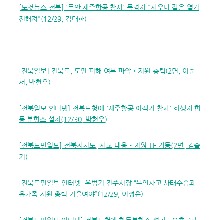
[
노컷뉴스 전북
] '
무안 제주항공 참사
'
목격자
"
사우나 같은 열기
전해져
"(12/29,
김대한
)
[
전북일보
]
전북도
,
도민 피해 여부 파악
‧
지원 총력
(2
면
,
이준
서
,
박현우
)
[
전북일보 인터넷
]
전북도청에
'
제주항공 여객기 참사
'
희생자 합
동 분향소 설치
(12/30,
박현우
)
[
전북도민일보
]
전북자치도
,
사고 대응
‧
지원
TF
가동
(2
면
,
김슬
기
)
[
전북도민일보 인터넷
]
우범기 전주시장
“
무안사고 사태수습과
유가족 지원 총력 기울여야
”(12/29,
이정은
)