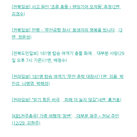
[
전북일보
]
사고 원인
‘
조류 충돌
‧
랜딩기어 오작동
’
추정
(2
면
,
김경수
)
[
전북일보
]
만평
- '
무안공항 참사
'
희생자의 명복을 빕니다
...(3
면
,
정윤성
)
[전북도민일보] 181명 탑승 여객기 충돌 화재... 대부분 사망(29
일 오후 7시 기준)(1면, 배청수)
[
전라일보
] 181
명 탑승 여객기
‘
무안 추락 대참사
’(1
면
,
김용
,
박
민섭
,
나명엽
,
박해성
)
[
전라일보
] “
믿기 힘든 비극
...
피해 더 늘지 않길
”(4
면
,
홍건호
)
[KBS
전주총국
]
가족 여행객
‘
참변
’...
대부분 광주
‧
전남 주민
(12/29,
김현주
)