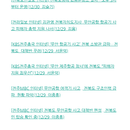
[
전북도민일보 인터넷
]
전북도청에 합동분향소 설치
…
오후
3
시
부터 운영
(12/30,
김슬기
)
[
전라일보 인터넷
]
김관영 전북자치도지사
,
무안공항 항공기 사
고 피해자 총력 지원 나서
(12/29,
김용
)
[KBS
전주총국 인터넷
] ‘
무안 항공기 사고
’
전북 소방관 급파
…
전
북도
,
대책반 꾸려
(12/29,
서윤덕
)
[KBS
전주총국 인터넷
] ‘
무안 제주항공 참사
’
에 전북도
“
피해자
지원 최우선
”(12/29,
서윤덕
)
[
전주
MBC
인터넷
]
무안공항 여객기 사고
..
전북도 구조인력 급
파
,
현황 파악
(12/29,
이종휴
)
[
전주
MBC
인터넷
]
전북도 무안공항 사고 대책반 편성
..
전북도
민 탑승 확인 중
(12/29,
이종휴
)