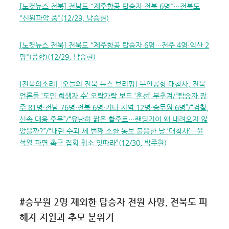
[노컷뉴스 전북] 전남도 "제주항공 탑승자 전북 6명"…전북도
"신원파악 중"(12/29, 남승현)
[노컷뉴스 전북] 전북도 "제주항공 탑승자 6명…전주 4명·익산 2
명"(종합)(12/29, 남승현)
[전북의소리] [오늘의 전북 뉴스 브리핑] 무안공항 대참사, 전북
언론들 ‘도민 희생자 수’ 오락가락 보도 ‘혼선’ 부추겨/“탑승자 광
주 81명·전남 76명·전북 6명·기타 지역 12명·승무원 6명”/“검찰,
신속 대응 주목”/“유난히 짧은 활주로…랜딩기어 왜 내려오지 않
았을까?”/“내란 수괴 세 번째 소환 통보 불응한 날 ‘대참사’…윤
석열 파면 촉구 집회 취소 잇따라”(12/30, 박주현)
#승무원 2명 제외한 탑승자 전원 사망, 전북도 피
해자 지원과 추모 분위기