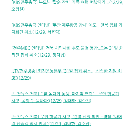
[KBS
전주총국
]
부모님
‘
팔순 잔치
’
가족 여행 떠났다가
...(12/29,
오정현
)
[KBS
전주총국 인터넷
] ‘
무안 제주항공 참사
’
애도
…
전북 집회
·
기
자회견 취소
(12/29,
서윤덕
)
[
전주
MBC
인터넷
]
전북 시민사회 추모 물결 동참
..
오는
31
일
尹
퇴진 집회 취소
(12/29,
정자형
)
[JTV
전주방송
]
퇴진운동본부
“31
일 집회 취소
...
신속한 지원 희
망
”(12/29)
[
노컷뉴스 전북
] "'
잘 놀다와 동생
'
마지막 연락
"
…
무안 항공기
사고
,
공항
'
눈물바다
'(12/29,
김대한
,
김수진
)
[
노컷뉴스 전북
]
무안 항공기 사고
, 12
명 신원 확인
…
경찰
"
나머
지 탑승객 임시 안치
"(12/29,
김대한
,
김수진
)