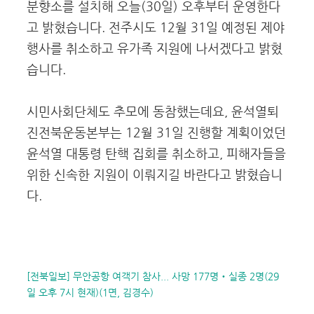
분향소를 설치해 오늘(30일) 오후부터 운영한다
고 밝혔습니다. 전주시도 12월 31일 예정된 제야
행사를 취소하고 유가족 지원에 나서겠다고 밝혔
습니다.
시민사회단체도 추모에 동참했는데요, 윤석열퇴
진전북운동본부는 12월 31일 진행할 계획이었던
윤석열 대통령 탄핵 집회를 취소하고, 피해자들을
위한 신속한 지원이 이뤄지길 바란다고 밝혔습니
다.
[전북일보] 무안공항 여객기 참사... 사망 177명‧실종 2명(29
일 오후 7시 현재)(1면, 김경수)