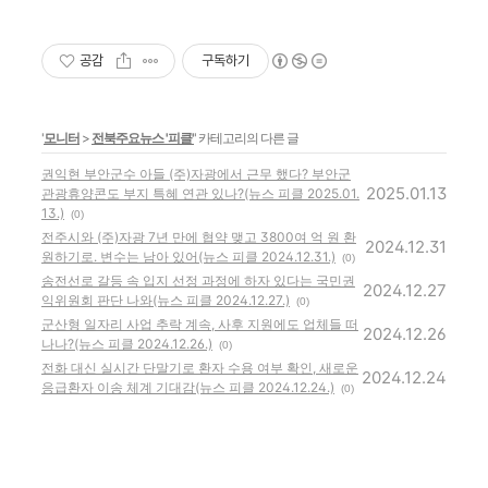
공감
구독하기
'
모니터
>
전북주요뉴스 '피클'
' 카테고리의 다른 글
권익현 부안군수 아들 (주)자광에서 근무 했다? 부안군
2025.01.13
관광휴양콘도 부지 특혜 연관 있나?(뉴스 피클 2025.01.
13.)
(0)
전주시와 (주)자광 7년 만에 협약 맺고 3800여 억 원 환
2024.12.31
원하기로. 변수는 남아 있어(뉴스 피클 2024.12.31.)
(0)
송전선로 갈등 속 입지 선정 과정에 하자 있다는 국민권
2024.12.27
익위원회 판단 나와(뉴스 피클 2024.12.27.)
(0)
군산형 일자리 사업 추락 계속, 사후 지원에도 업체들 떠
2024.12.26
나나?(뉴스 피클 2024.12.26.)
(0)
전화 대신 실시간 단말기로 환자 수용 여부 확인, 새로운
2024.12.24
응급환자 이송 체계 기대감(뉴스 피클 2024.12.24.)
(0)