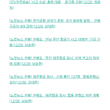
[JTV
전주방송
] ‘
사고 수습
’
총력 대응
...
유가족 지원
(12/29,
정원
익
)
[
노컷뉴스 전북
]
무안공항 여객기 추락
,
국가 동원령 발령
…
전북
구급차
4
대 급파
(12/29,
김대한
)
[
노컷뉴스 전북
]
전북도
, '
전남 무안 항공기 사고 대책반
'
긴급 가
동
(12/29,
남승현
)
[
노컷뉴스 전북
]
전북도
, '
무안 제주항공 참사
'
지역 연고자 파악
에 집중
(12/29,
남승현
)
[
노컷뉴스 전북
]
제주항공 참사
…
신원 확인
137
명
, '
합동분향소
'
설치
(12/30,
김대한
)
[
노컷뉴스 전북
]
전북도
, '
제주항공 참사
'
합동 분향소 마련 계획
(12/30,
남승현
)