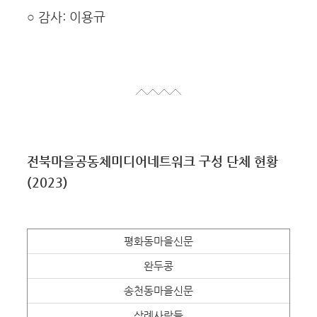
○ 감사: 이용규
전북마을공동체미디어네트워크 구성 단체 현황
(2023)
평화동마을신문
완두콩
송천동마을신문
삼례사람들