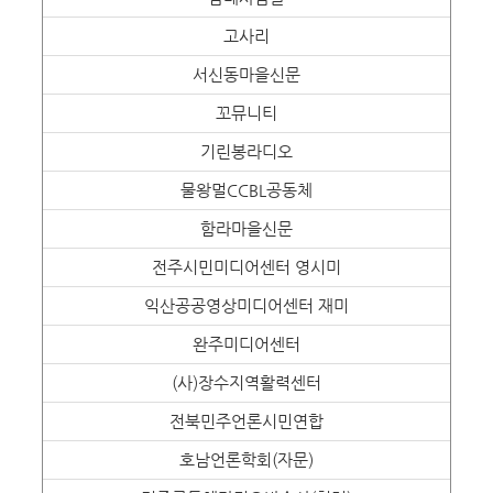
고사리
서신동마을신문
꼬뮤니티
기린봉라디오
물왕멀CCBL공동체
함라마을신문
전주시민미디어센터 영시미
익산공공영상미디어센터 재미
완주미디어센터
(사)장수지역활력센터
전북민주언론시민연합
호남언론학회(자문)