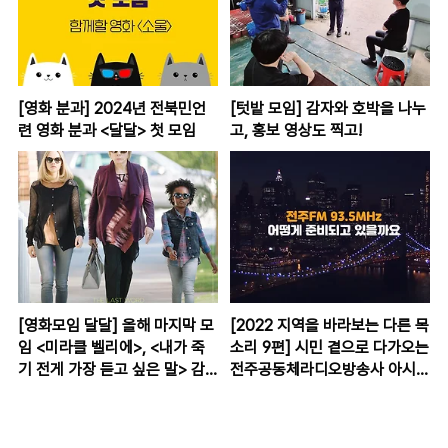
[영화 분과] 2024년 전북민언
[텃밭 모임] 감자와 호박을 나누
련 영화 분과 <달달> 첫 모임
고, 홍보 영상도 찍고!
[영화모임 달달] 올해 마지막 모
[2022 지역을 바라보는 다른 목
임 <미라클 벨리에>, <내가 죽
소리 9편] 시민 곁으로 다가오는
기 전게 가장 듣고 싶은 말> 감
전주공동체라디오방송사 아시나
상 후기
요?