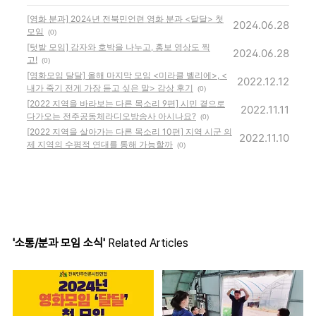
[영화 분과] 2024년 전북민언련 영화 분과 <달달> 첫
2024.06.28
모임
(0)
[텃밭 모임] 감자와 호박을 나누고, 홍보 영상도 찍
2024.06.28
고!
(0)
[영화모임 달달] 올해 마지막 모임 <미라클 벨리에>, <
2022.12.12
내가 죽기 전게 가장 듣고 싶은 말> 감상 후기
(0)
[2022 지역을 바라보는 다른 목소리 9편] 시민 곁으로
2022.11.11
다가오는 전주공동체라디오방송사 아시나요?
(0)
[2022 지역을 살아가는 다른 목소리 10편] 지역 시군 의
2022.11.10
제 지역의 수평적 연대를 통해 가능할까
(0)
'소통/분과 모임 소식'
Related Articles