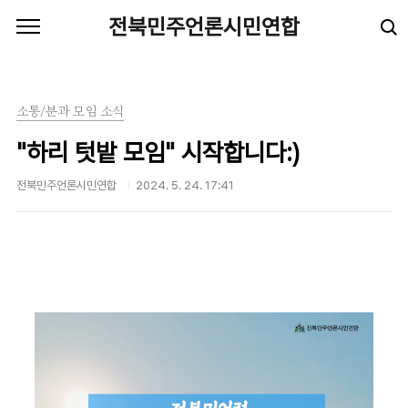
본문 바로가기
전북민주언론시민연합
소통/분과 모임 소식
"하리 텃밭 모임" 시작합니다:)
전북민주언론시민연합
2024. 5. 24. 17:41