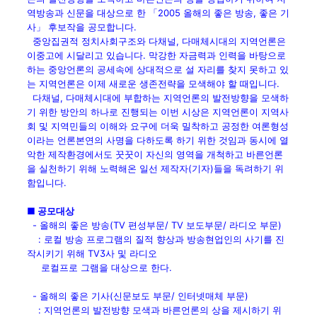
역방송과 신문을 대상으로 한 「2005 올해의 좋은 방송, 좋은 기
사」 후보작을 공모합니다.
중앙집권적 정치사회구조와 다채널, 다매체시대의 지역언론은
이중고에 시달리고 있습니다. 막강한 자금력과 인력을 바탕으로
하는 중앙언론의 공세속에 상대적으로 설 자리를 찾지 못하고 있
는 지역언론은 이제 새로운 생존전략을 모색해야 할 때입니다.
다채널, 다매체시대에 부합하는 지역언론의 발전방향을 모색하
기 위한 방안의 하나로 진행되는 이번 시상은 지역언론이 지역사
회 및 지역민들의 이해와 요구에 더욱 밀착하고 공정한 여론형성
이라는 언론본연의 사명을 다하도록 하기 위한 것임과 동시에 열
악한 제작환경에서도 꿋꿋이 자신의 영역을 개척하고 바른언론
을 실천하기 위해 노력해온 일선 제작자(기자)들을 독려하기 위
함입니다.
■ 공모대상
- 올해의 좋은 방송(TV 편성부문/ TV 보도부문/ 라디오 부문)
: 로컬 방송 프로그램의 질적 향상과 방송현업인의 사기를 진
작시키기 위해 TV3사 및 라디오
로컬프로 그램을 대상으로 한다.
- 올해의 좋은 기사(신문보도 부문/ 인터넷매체 부문)
: 지역언론의 발전방향 모색과 바른언론의 상을 제시하기 위