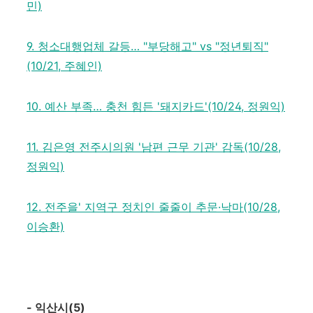
민)
9. 청소대행업체 갈등… "부당해고" vs "정년퇴직"
(10/21, 주혜인)
10. 예산 부족… 충천 힘든 '돼지카드'(10/24, 정원익)
11. 김은영 전주시의원 '남편 근무 기관' 감독(10/28,
정원익)
12. 전주을' 지역구 정치인 줄줄이 추문·낙마(10/28,
이승환)
-
익산시
(5)