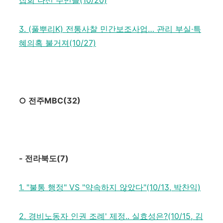
집회 나선 주민들(10/20)
3. (풀뿌리K) 전통사찰 민간보조사업… 관리 부실·특
혜의혹 불거져(10/27)
○
전주
MBC(32)
-
전라북도
(7)
1. "불통 행정" VS "약속하지 않았다"(10/13, 박찬익)
2. 경비노동자 인권 조례' 제정.. 실효성은?(10/15, 김