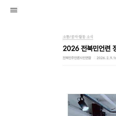
본문 바로가기
소통/공지·활동 소식
2026 전북민언련 
전북민주언론시민연합
2026. 2. 9. 