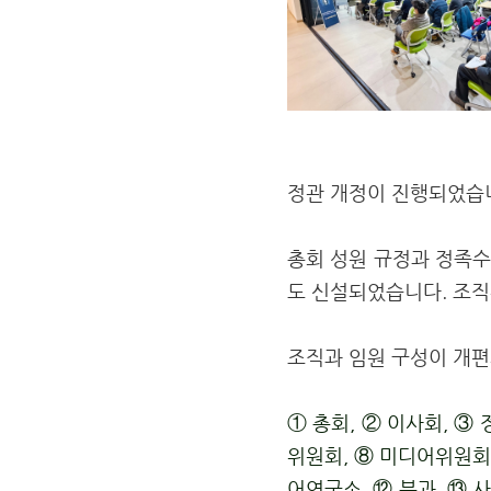
정관 개정이 진행되었습
총회 성원 규정과 정족수
도 신설되었습니다. 조
조직과 임원 구성이 개
①
총회,
②
이사회,
③
위원회,
⑧
미디어위원
어연구소,
⑫
분과,
⑬
사