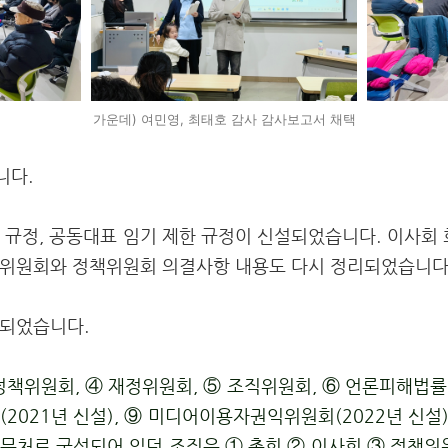
가운데) 여민영, 최태호 감사 감사보고서 채택
니다.
 규정, 공동대표 임기 제한 규정이 신설되었습니다. 이사회 
직위원회와 정책위원회 의결사항 내용도 다시 정리되었습니다
편되었습니다.
정책위원회,
④
재정위원회,
⑤
조직위원회,
⑥
언론피해법률
회
(2021
년 신설
),
⑨
미디어이용자권익위원회
(2022
년 신설
무처로 구성되어 있던 조직은
①
총회
②
이사회
③
정책위