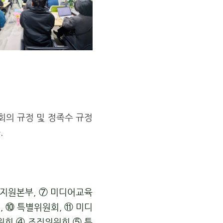
회의 규정 및 정족수 규정
.
지원본부,
⑦
미디어교육
),
⑩
특별위원회,
⑪
미디
원회
④ 조직
위원회
⑤ 특