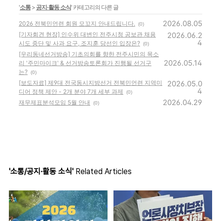
'
소통
>
공지·활동 소식
' 카테고리의 다른 글
2026.08.05
2026 전북민언련 회원 모꼬지 안내드립니다.
(0)
[기자회견 현장] 인수위 대변인 전주시청 공보관 채용
2026.06.2
4
시도 중단 및 사과 요구, 조지훈 당선인 입장은?
(0)
[우리동네선거방송] 기초의회를 향한 전주시민의 목소
2026.05.14
리 '주민마이크' & 선거방송토론회가 진행될 선거구
는?
(0)
[보도자료] 제9대 전국동시지방선거 전북민언련 지역미
2026.05.0
4
디어 정책 제안 - 2개 분야 7개 세부 과제
(0)
2026.04.29
재무제표분석모임 5월 안내
(0)
'소통/공지·활동 소식'
Related Articles