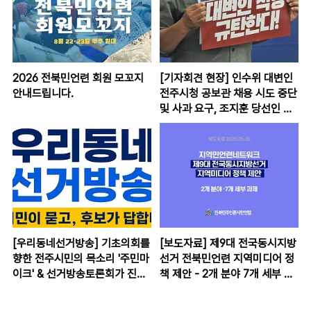
2026 전북민언련 회원 모꼬지
[기자회견 현장] 인수위 대변인
안내드립니다.
전주시청 공보관 채용 시도 중단
및 사과 요구, 조지훈 당선인 입
장은?
[우리동네선거방송] 기초의회를
[보도자료] 제9대 전국동시지방
향한 전주시민의 목소리 '주민마
선거 전북민언련 지역미디어 정
이크' & 선거방송토론회가 진행
책 제안 - 2개 분야 7개 세부 과
될 선거구는?
제