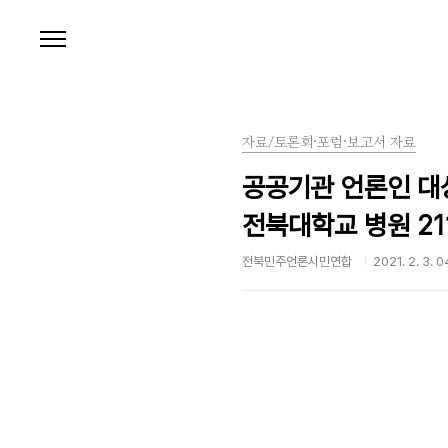
본문 바로가기
자료/토론회·포럼·보고서 자료
공공기관 언론인 대상
전북대학교 병원 21
전북민주언론시민연합
2021. 2. 3. 