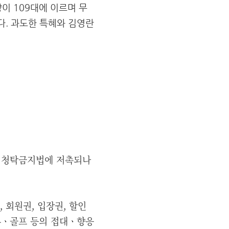
이 109대에 이르며 무
다. 과도한 특혜와 김영란
이 청탁금지법에 저촉되나
, 회원권, 입장권, 할인
주류ㆍ골프 등의 접대ㆍ향응