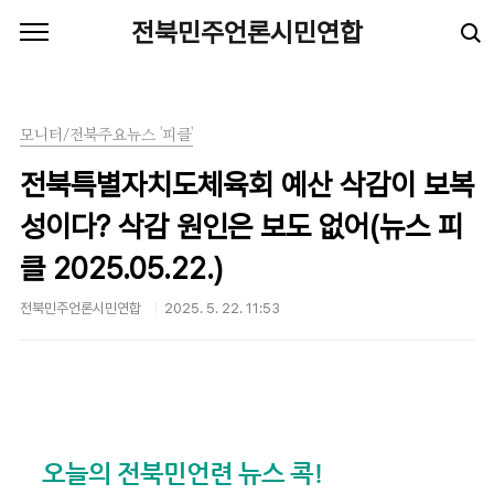
본문 바로가기
전북민주언론시민연합
모니터/전북주요뉴스 '피클'
전북특별자치도체육회 예산 삭감이 보복
성이다? 삭감 원인은 보도 없어(뉴스 피
클 2025.05.22.)
전북민주언론시민연합
2025. 5. 22. 11:53
오늘의 전북민언련 뉴스 콕!