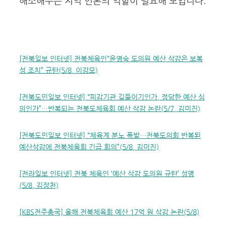
해소해주는 지역 언론의 역할이 필요해 보입니다.
[전북일보 인터넷] 전북체육인“윤영숙 도의원 예산 삭감은 보복
성 조치” 규탄(5/8, 이강모)
[전북도민일보 인터넷] “피감기관 길들이기인가, 정당한 예산 심
의인가”…반복되는 전북도체육회 예산 삭감 논란(5/7, 김미진)
[전북도민일보 인터넷] “체육계 분노 폭발…전북도의회 반복된
예산삭감에 전북체육회 긴급 회의”(5/8, 김미진)
[전라일보 인터넷] 전북 체육인 ‘예산 삭감 도의원 규탄’ 성명
(5/8, 김장천)
[KBS전주총국] 올해 전북체육회 예산 17억 원 삭감 논란(5/8)