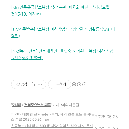
[KBS전주총국] ‘보복성 삭감 논란’ 체육회 예산... “재검토할
것”(5/13, 이지현)
[JTV전주방송] "보복성 예산삭감"..."정당한 의정활동"(5/8, 이
정민)
[노컷뉴스 전북] 전북체육인 "윤영숙 도의원 보복성 예산 삭감
규탄"(5/8, 최명국)
공감
구독하기
'
모니터
>
전북주요뉴스 '피클'
' 카테고리의 다른 글
제21대 대통령 선거 운동 2주차, 지역 언론 보도 분석(뉴
2025.05.26
스 피클 2025.05.26.)
(0)
한국농수산대학교 실습생 사망, 열악한 실습 제도 문제
2025.05.23