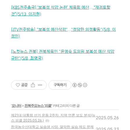
[KBS전주총국] ‘보복성 삭감 논란’ 체육회 예산... “재검토할
것”(5/13, 이지현)
[JTV전주방송] "보복성 예산삭감"..."정당한 의정활동"(5/8, 이
정민)
[노컷뉴스 전북] 전북체육인 "윤영숙 도의원 보복성 예산 삭감
규탄"(5/8, 최명국)
공감
구독하기
'
모니터
>
전북주요뉴스 '피클'
' 카테고리의 다른 글
제21대 대통령 선거 운동 2주차, 지역 언론 보도 분석(뉴
2025.05.26
스 피클 2025.05.26.)
(0)
한국농수산대학교 실습생 사망, 열악한 실습 제도 문제
2025.05.23