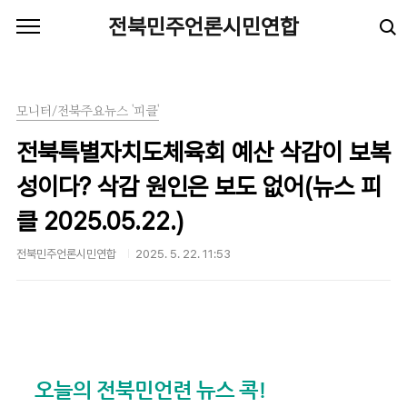
본문 바로가기
전북민주언론시민연합
모니터/전북주요뉴스 '피클'
전북특별자치도체육회 예산 삭감이 보복
성이다? 삭감 원인은 보도 없어(뉴스 피
클 2025.05.22.)
전북민주언론시민연합
2025. 5. 22. 11:53
오늘의 전북민언련 뉴스 콕!