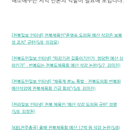
해소해주는 지역 언론의 역할이 필요해 보입니다.
[전북일보 인터넷] 전북체육인“윤영숙 도의원 예산 삭감은 보복
성 조치” 규탄(5/8, 이강모)
[전북도민일보 인터넷] “피감기관 길들이기인가, 정당한 예산 심
의인가”…반복되는 전북도체육회 예산 삭감 논란(5/7, 김미진)
[전북도민일보 인터넷] “체육계 분노 폭발…전북도의회 반복된
예산삭감에 전북체육회 긴급 회의”(5/8, 김미진)
[전라일보 인터넷] 전북 체육인 ‘예산 삭감 도의원 규탄’ 성명
(5/8, 김장천)
[KBS전주총국] 올해 전북체육회 예산 17억 원 삭감 논란(5/8)