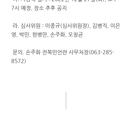
7시 예정, 장소 추후 공지
라. 심사위원 : 이종규(심사위원장), 김병직, 이은
영, 박민, 현병만, 손주화, 오청균
문의. 손주화 전북민언련 사무처장(063-285-
8572)