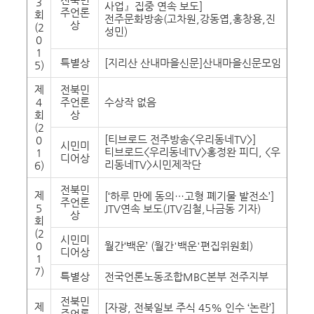
3
사업』집중 연속 보도]
주언론
회
전주문화방송(고차원,강동엽,홍창용,진
상
(2
성민)
0
1
특별상
[지리산 산내마을신문]산내마을신문모임
5)
제
전북민
4
주언론
수상작 없음
회
상
(2
[티브로드 전주방송<우리동네TV>]
0
시민미
티브로드<우리동네TV>홍정완 피디, <우
1
디어상
리동네TV>시민제작단
6)
전북민
제
[‘하루 만에 동의…고형 폐기물 발전소’]
주언론
5
JTV연속 보도(JTV김철,나금동 기자)
상
회
(2
시민미
0
월간‘백운’ (월간'백운'편집위원회)
디어상
1
7)
특별상
전국언론노동조합MBC본부 전주지부
전북민
제
[자광, 전북일보 주식 45% 인수 ‘논란’]
주언론