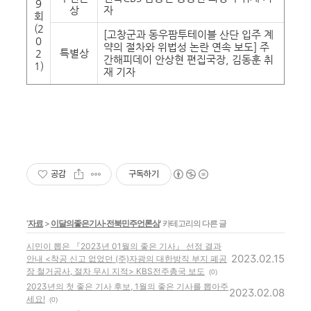
9
상
자
회
(2
[고창군과 동우팜투테이블 산단 입주 계
0
약의 절차와 위법성 논란 연속 보도] 주
2
특별상
간해피데이 안상현 편집국장, 김동훈 취
1)
재 기자
공감
구독하기
'
자료
>
이달의좋은기사·전북민주언론상
' 카테고리의 다른 글
시민이 뽑은 『2023년 01월의 좋은 기사』 선정 결과
2023.02.15
안내 <착공 신고 없었던 (주)자광의 대한방직 부지 폐공
장 철거공사, 절차 무시 지적> KBS전주총국 보도
(0)
2023년의 첫 좋은 기사 후보, 1월의 좋은 기사를 뽑아주
2023.02.08
세요!
(0)