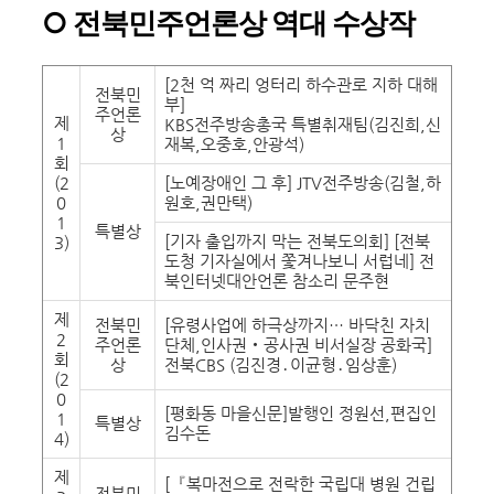
○
전북민주언론상 역대 수상작
[2천 억 짜리 엉터리 하수관로 지하 대해
전북민
부]
주언론
제
KBS전주방송총국 특별취재팀(김진희,신
상
1
재복,오중호,안광석)
회
(2
[노예장애인 그 후] JTV전주방송(김철,하
0
원호,권만택)
1
특별상
[기자 출입까지 막는 전북도의회] [전북
3)
도청 기자실에서 쫓겨나보니 서럽네] 전
북인터넷대안언론 참소리 문주현
제
전북민
[유령사업에 하극상까지… 바닥친 자치
2
주언론
단체,인사권‧공사권 비서실장 공화국]
회
상
전북CBS (김진경․이균형․임상훈)
(2
0
[평화동 마을신문]발행인 정원선,편집인
1
특별상
김수돈
4)
제
[『복마전으로 전락한 국립대 병원 건립
전북민