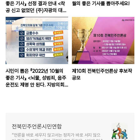
좋은 기사』 선정 결과 안내 <착
월의 좋은 기사를 뽑아주세요!
공 신고 없었던 (주)자광의 대한
방직 부지 폐공장 철거공사, 절
차 무시 지적> KBS전주총국 보
도
시민이 뽑은 『2022년 10월의
제10회 전북민주언론상 후보작
좋은 기사』 <뇌물, 성범죄, 음주
공모
운전도 제명 안 된다. 지방의회
자체 징계 기준 문제점> 전주
MBC 보도
전북민주언론시민연합
“언론을 바로 세우지 않고서는 정치가 바로 서지 않으