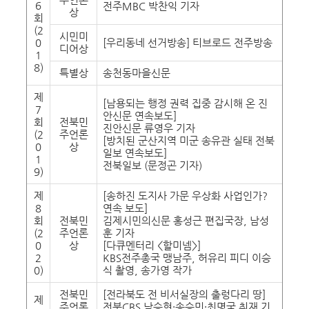
6
전주MBC 박찬익 기자
상
회
(2
시민미
0
[우리동네 선거방송] 티브로드 전주방송
디어상
1
8)
특별상
송천동마을신문
제
[남용되는 행정 권력 집중 감시해 온 진
7
안신문 연속보도]
회
전북민
진안신문 류영우 기자
(2
주언론
[방치된 군산지역 미군 송유관 실태 전북
0
상
일보 연속보도]
1
전북일보 (문정곤 기자)
9)
제
[송하진 도지사 가문 우상화 사업인가?
8
연속 보도]
회
전북민
김제시민의신문 홍성근 편집국장, 남성
(2
주언론
훈 기자
0
상
[다큐멘터리 <할미넴>]
2
KBS전주총국 맹남주, 허유리 피디 이승
0)
식 촬영, 송가영 작가
전북민
[전라북도 전 비서실장의 출렁다리 땅]
제
주언론
전북CBS 남승현·송승민·최명국 취재 기