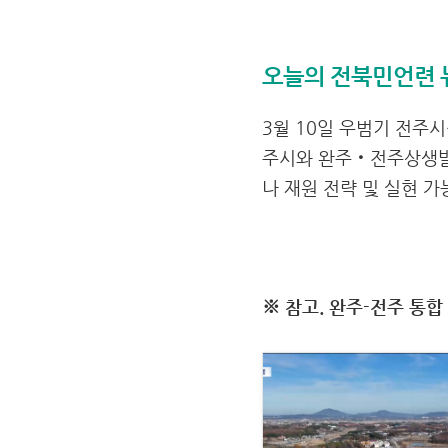
오늘의 전북민언련 
3월 10일 우범기 전주
주시와 완주‧전주상생발
나 재원 전략 및 실현 
※ 참고. 완주-전주 통합