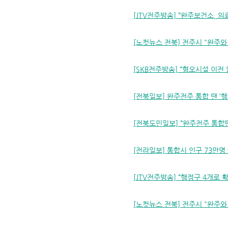
[JTV전주방송] “완주보건소, 의
[노컷뉴스 전북] 전주시 "완주와
[SKB전주방송] “혐오시설 이전 없
[전북일보] 완주전주 통합 땐 ‘행
[전북도민일보] “완주전주 통합땐
[전라일보] 통합시 인구 73만명 
[JTV전주방송] “행정구 4개로 확
[노컷뉴스 전북] 전주시 "완주와 