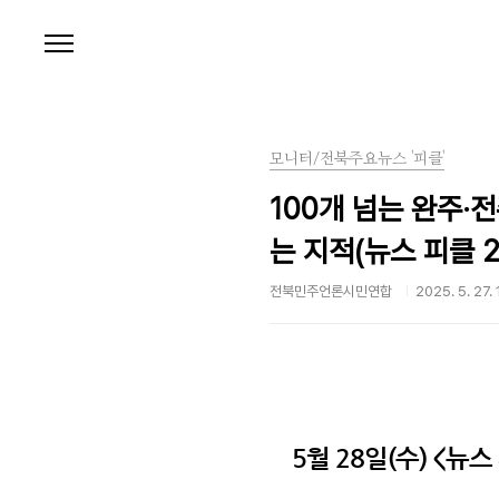
본문 바로가기
모니터/전북주요뉴스 '피클'
100개 넘는 완주‧
는 지적(뉴스 피클 20
전북민주언론시민연합
2025. 5. 27.
5월 28일(수) <