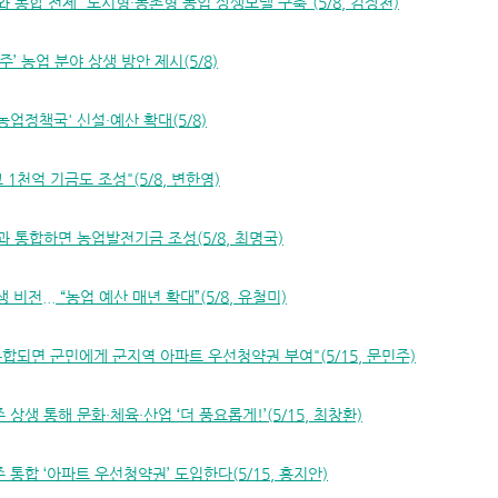
 통합 전제 “도시형·농촌형 농업 상생모델 구축”(5/8, 김장천)
주’ 농업 분야 상생 방안 제시(5/8)
농업정책국' 신설·예산 확대(5/8)
 1천억 기금도 조성"(5/8, 변한영)
과 통합하면 농업발전기금 조성(5/8, 최명국)
 비전... “농업 예산 매년 확대”(5/8, 유철미)
통합되면 군민에게 군지역 아파트 우선청약권 부여"(5/15, 문민주)
상생 통해 문화·체육·산업 ‘더 풍요롭게!’(5/15, 최창환)
 통합 ‘아파트 우선청약권’ 도입한다(5/15, 홍지안)