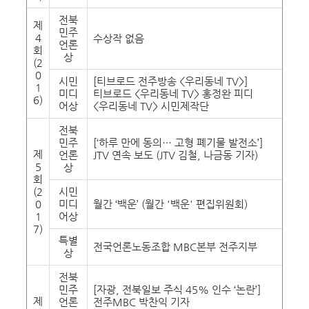
전북
제
민주
4
수상작 없음
언론
회
상
(2
0
시민
[티브로드 전주방송 <우리동네 TV>]
1
미디
티브로드 <우리동네 TV> 홍정완 피디
6)
어상
<우리동네 TV> 시민제작단
전북
민주
[‘하루 만에 동의… 고형 폐기물 발전소’]
제
언론
JTV 연속 보도 (JTV 김철, 나금동 기자)
5
상
회
(2
시민
0
미디
월간 ‘백운’ (월간 '백운' 편집위원회)
1
어상
7)
특별
전국언론노동조합 MBC본부 전주지부
상
전북
민주
[자광, 전북일보 주식 45% 인수 ‘논란’]
제
언론
전주MBC 박찬익 기자