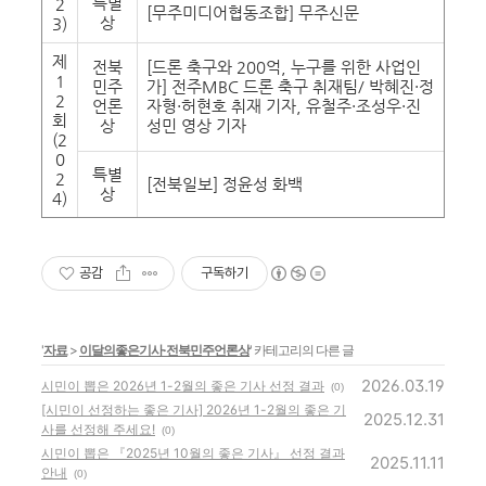
특별
2
[무주미디어협동조합] 무주신문
상
3)
제
전북
[드론 축구와 200억, 누구를 위한 사업인
1
민주
가] 전주MBC 드론 축구 취재팀/ 박혜진·정
2
언론
자형·허현호 취재 기자, 유철주·조성우·진
회
상
성민 영상 기자
(2
0
특별
2
[전북일보] 정윤성 화백
상
4)
공감
구독하기
'
자료
>
이달의좋은기사·전북민주언론상
' 카테고리의 다른 글
2026.03.19
시민이 뽑은 2026년 1-2월의 좋은 기사 선정 결과
(0)
[시민이 선정하는 좋은 기사] 2026년 1-2월의 좋은 기
2025.12.31
사를 선정해 주세요!
(0)
시민이 뽑은 『2025년 10월의 좋은 기사』 선정 결과
2025.11.11
안내
(0)