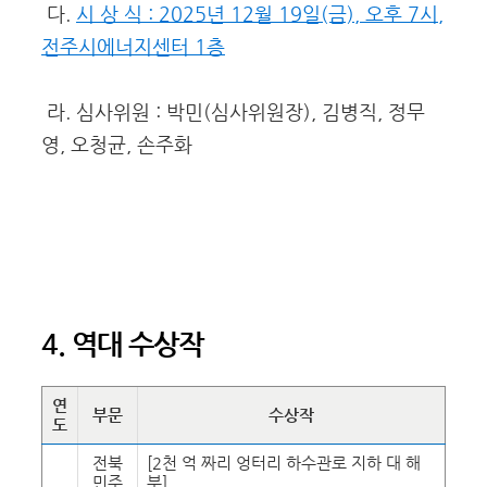
다.
시 상 식 : 2025년 12월 19일(금), 오후 7시,
전주시에너지센터 1층
라. 심사위원 : 박민(심사위원장), 김병직, 정무
영, 오청균, 손주화
4. 역대 수상작
연
부문
수상작
도
전북
[2천 억 짜리 엉터리 하수관로 지하 대 해
민주
부]