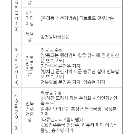
6
상
회
(2
시민
0
미디
[우리동네 선거방송] 티브로드 전주방송
1
어상
8)
특별
송천동마을신문
상
제
※공동 수상
7
[남용되는 행정권력 집중 감시해 온 진안신
전북
회
문 연속보도]
민주
(2
진안신문 류영우 기자
언론
0
[방치된 군산지역 미군 송유관 실태 전북일
상
1
보 연속보도]
9)
전북일보 문정곤 기자, 엄승현 기자
※공동수상
제
[송하진 도지사 가문 우상화 사업인가? 연
8
전북
속 보도]
회
민주
김제시민의신문 홍성근 편집국장, 남성훈
(2
언론
기자
0
상
[다큐멘터리 <할미넴>]
2
KBS전주총국 맹남주, 허유리 피디 이승식
0)
촬영, 송가영 작가