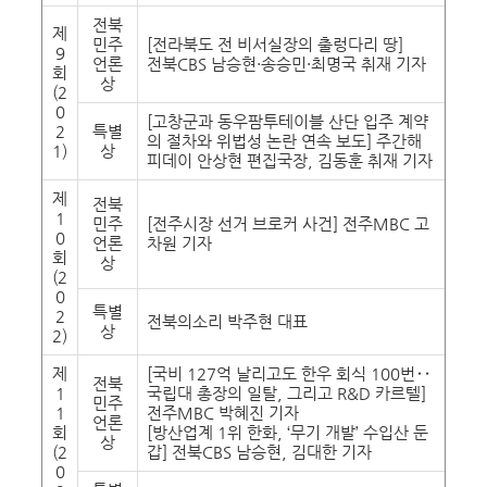
전북
제
민주
[전라북도 전 비서실장의 출렁다리 땅]
9
언론
전북CBS 남승현·송승민·최명국 취재 기자
회
상
(2
0
[고창군과 동우팜투테이블 산단 입주 계약
2
특별
의 절차와 위법성 논란 연속 보도] 주간해
1)
상
피데이 안상현 편집국장, 김동훈 취재 기자
제
전북
1
민주
[전주시장 선거 브로커 사건] 전주MBC 고
0
언론
차원 기자
회
상
(2
0
특별
2
전북의소리 박주현 대표
상
2)
제
[국비 127억 날리고도 한우 회식 100번‥
전북
1
국립대 총장의 일탈, 그리고 R&D 카르텔]
민주
1
전주MBC 박혜진 기자
언론
회
[방산업계 1위 한화, ‘무기 개발’ 수입산 둔
상
(2
갑] 전북CBS 남승현, 김대한 기자
0