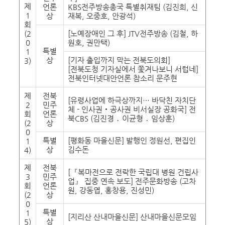
제
언론
KBS전주방송총국 특별취재팀 (김진희, 신
1
상
재복, 오중호, 안광석)
회
(2
[노예장애인 그 후] JTV전주방송 (김철, 하
0
원호, 권만택)
특별
1
상
[기자 출입까지 막는 전북도의회]
3)
[전북도청 기자실에서 쫓겨나보니 서럽네]
전북인터넷대안언론 참소리 문주현
제
전북
[유령사업에 하극상까지… 바닥친 자치단
2
민주
체 - 인사권‧공사권 비서실장 공화국] 전
회
언론
북CBS (김진경 ․ 이균형 ․ 임상훈)
(2
상
0
특별
[평화동 마을신문] 발행인 정원선, 편집인
1
상
김수돈
4)
제
전북
[『복마전으로 전락한 국립대 병원 건립사
3
민주
업』 집중 연속 보도] 전주문화방송 (고차
회
언론
원, 강동엽, 홍창용, 진성민)
(2
상
0
특별
1
[지리산 산내마을신문] 산내마을신문모임
상
5)