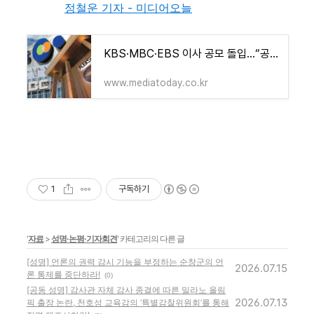
정철운 기자 - 미디어오늘
KBS·MBC·EBS 이사 공모 돌입…“공영방송 정상화 성패 가를 분기점” - 미디어오늘
www.mediatoday.co.kr
1
구독하기
'
자료
>
성명·논평·기자회견
' 카테고리의 다른 글
[성명] 언론의 권력 감시 기능을 부정하는 순창군의 언
2026.07.15
론 통제를 중단하라!
(0)
[공동 성명] 감사관 자체 감사 종결에 따른 밀라노 올림
2026.07.13
픽 출장 논란, 천호성 교육감의 ‘특별감찰위원회’를 통해