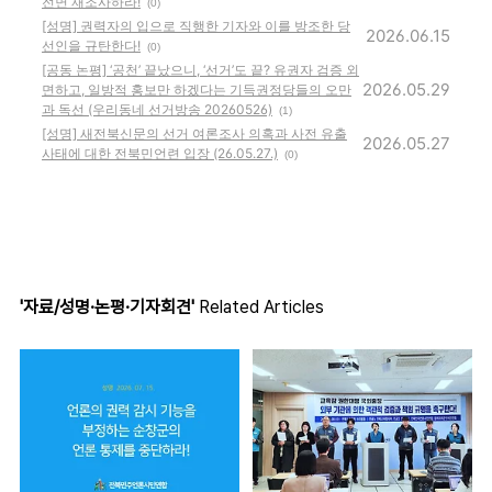
전면 재조사하라!
(0)
[성명] 권력자의 입으로 직행한 기자와 이를 방조한 당
2026.06.15
선인을 규탄한다!
(0)
[공동 논평] ‘공천’ 끝났으니, ‘선거’도 끝? 유권자 검증 외
2026.05.29
면하고, 일방적 홍보만 하겠다는 기득권정당들의 오만
과 독선 (우리동네 선거방송 20260526)
(1)
[성명] 새전북신문의 선거 여론조사 의혹과 사전 유출
2026.05.27
사태에 대한 전북민언련 입장 (26.05.27.)
(0)
'자료/성명·논평·기자회견'
Related Articles