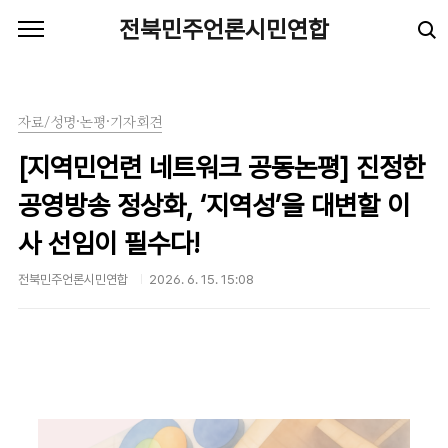
본문 바로가기
전북민주언론시민연합
자료/성명·논평·기자회견
[지역민언련 네트워크 공동논평] 진정한
공영방송 정상화, ‘지역성’을 대변할 이
사 선임이 필수다!
전북민주언론시민연합
2026. 6. 15. 15:08