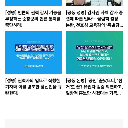
[성명] 언론의 권력 감시 기능을
[공동 성명] 감사관 자체 감사 종
부정하는 순창군의 언론 통제를
결에 따른 밀라노 올림픽 출장
중단하라!
논란, 천호성 교육감의 ‘특별감
찰위원회’를 통해 전면 재조사하
라!
[성명] 권력자의 입으로 직행한
[공동 논평] ‘공천’ 끝났으니, ‘선
기자와 이를 방조한 당선인을 규
거’도 끝? 유권자 검증 외면하고,
탄한다!
일방적 홍보만 하겠다는 기득권
정당들의 오만과 독선 (우리동네
선거방송 20260526)