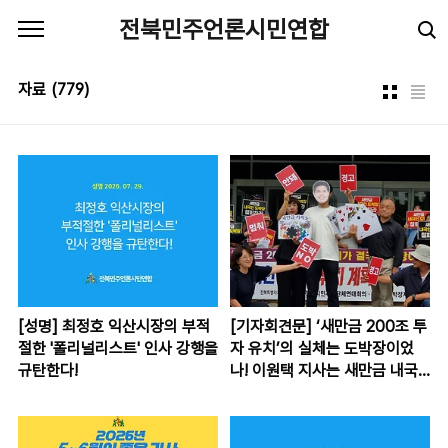
본문 바로가기
전북민주언론시민연합
자료
(779)
[성명] 최정호 익산시장의 부적
[기자회견문] ‘새만금 200조 투
절한 '폴리널리스트' 인사 강행을
자 유치’의 실체는 도박장이었
규탄한다!
나! 이원택 지사는 새만금 내국
인 카지노 유치 계획을 즉각 철
회하라!