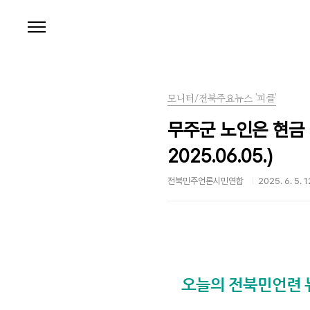
본문 바로가기
모니터/전북주요뉴스 '피클'
무주군 노인은 현금 
2025.06.05.)
전북민주언론시민연합
2025. 6. 5. 
오늘의 전북민언련 