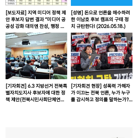
[보도자료] 지역 미디어 정책 제
[성명] 돈으로 언론을 매수하려
안 후보자 답변 결과 “미디어 공
한 이남호 후보 캠프의 구태 정
공성 강화 대의엔 찬성, 행정 공
치 규탄한다! (2026.05.18.)
간 개방엔 온도 차”
[기자회견] 6.3 지방선거 전북특
[기자회견 현장] 성폭력 가해자
별자치도지사 후보자에 대한 정
가 이끄는 전북 언론, 누가 누구
책 제안(전북시민사회단체연대
를 감시하고 정의를 말하는가?
회의)
전북기자협회장의 사퇴와 협회
의 전면 쇄신을 촉구한다!