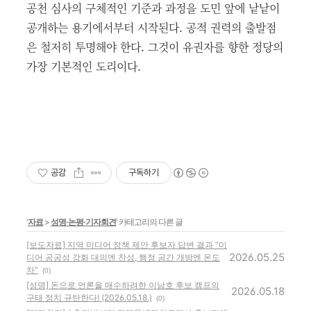
공천 심사의 구체적인 기준과 과정을 도민 앞에 낱낱이
공개하는 용기에서부터 시작된다. 공적 권력의 출발점
은 철저히 투명해야 한다. 그것이 유권자를 향한 정당의
가장 기본적인 도리이다.
공감
구독하기
'
자료
>
성명·논평·기자회견
' 카테고리의 다른 글
[보도자료] 지역 미디어 정책 제안 후보자 답변 결과 “미
2026.05.25
디어 공공성 강화 대의엔 찬성, 행정 공간 개방엔 온도
차”
(0)
[성명] 돈으로 언론을 매수하려한 이남호 후보 캠프의
2026.05.18
구태 정치 규탄한다! (2026.05.18.)
(0)